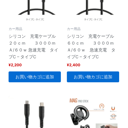
ル
吸
盤
取
付
カー用品
カー用品
タ
シリコン 充電ケーブル
シリコン 充電ケーブル
イ
プ
２０ｃｍ ３０００ｍ
６０ｃｍ ３０００ｍ
個
Ａ/６０ｗ 急速充電 タイ
Ａ/６０ｗ 急速充電 タ
プC – タイプC
イプC – タイプC
¥
2,200
¥
2,400
お買い物カゴに追加
お買い物カゴに追加