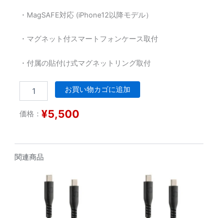
・MagSAFE対応 (iPhone12以降モデル）
・マグネット付スマートフォンケース取付
・付属の貼付け式マグネットリング取付
MAG
お買い物カゴに追加
ス
マ
¥
5,500
価格：
ー
ト
フ
ォ
ン
関連商品
ホ
ル
ダ
ー
ゲ