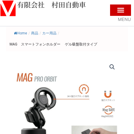
​有限会社 村田自動車
内
容
を
MENU
ホーム
新車・中古車
パーツ販売
福祉全般
車検修理
レンタカー
お問い合わせ
ス
キ
Home
/
商品
/
カー用品
/
ッ
MAG スマートフォンホルダー ゲル吸盤取付タイプ
プ